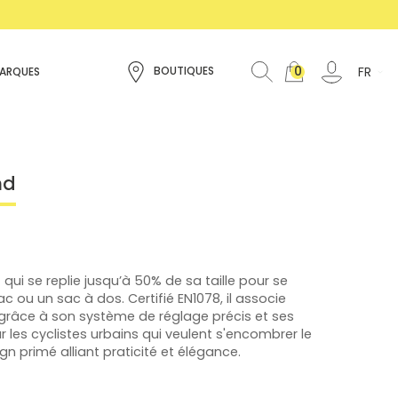
0
FR
BOUTIQUES
ARQUES
nd
qui se replie jusqu’à 50% de sa taille pour se
 ou un sac à dos. Certifié EN1078, il associe
t grâce à son système de réglage précis et ses
r les cyclistes urbains qui veulent s'encombrer le
n primé alliant praticité et élégance.