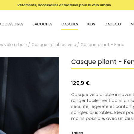
Vêtements, accessoires et matériel pour le vélo urbain
magasin
ACCESSOIRES
SACOCHES
CASQUES
KIDS
CADEAUX
M
s vélo urbain
Casques pliables vélo
Casque pliant - Fend
Casque pliant - Fe
129,9 €
Casque vélo pliable innovant 
ranger facilement dans un sac
sécurité, légèreté et confor
sangles ajustables. Idéal pou
moins possible, avec un desig
Tailles