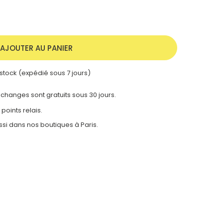
AJOUTER AU PANIER
stock (expédié sous 7 jours)
 échanges sont gratuits sous 30 jours.
 points relais.
ssi dans nos
boutiques à Paris.