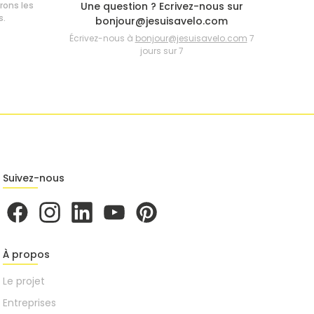
frons les
Une question ? Ecrivez-nous sur
s.
bonjour@jesuisavelo.com
Écrivez-nous à
bonjour@jesuisavelo.com
7
jours sur 7
Suivez-nous
À propos
Le projet
Entreprises