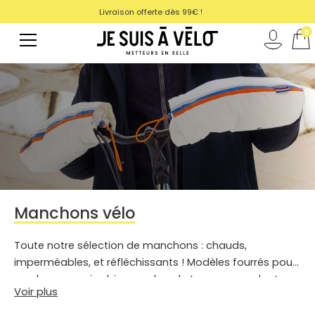
Livraison offerte dès 99€ !
magasin
0
Manchons vélo
Toute notre sélection de manchons : chauds,
imperméables, et réfléchissants ! Modèles fourrés pour
garder vos mains bien au chaud et au sec pendant vos
Voir plus
trajets ! Nos conseils pour choisir le meilleur manchon
pour vous : technique, taille unique, étanche, doublure