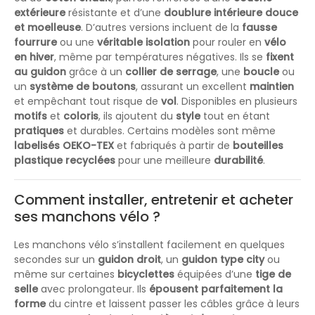
extérieure
résistante et d’une
doublure intérieure
douce
et moelleuse
. D’autres versions incluent de la
fausse
fourrure
ou une
véritable isolation
pour rouler en
vélo
en hiver
, même par températures négatives. Ils se
fixent
au guidon
grâce à un
collier de serrage
, une
boucle
ou
un
système de boutons
, assurant un excellent
maintien
et empêchant tout risque de
vol
. Disponibles en plusieurs
motifs
et
coloris
, ils ajoutent du
style
tout en étant
pratiques
et durables. Certains modèles sont même
labelisés OEKO-TEX
et fabriqués à partir de
bouteilles
plastique recyclées
pour une meilleure
durabilité
.
Comment installer, entretenir et acheter
ses manchons vélo ?
Les manchons vélo s’installent facilement en quelques
secondes sur un
guidon droit
, un
guidon type city
ou
même sur certaines
bicyclettes
équipées d’une
tige de
selle
avec prolongateur. Ils
épousent parfaitement la
forme
du cintre et laissent passer les câbles grâce à leurs