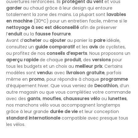
ouvertures renforcées. Ils
protègent du vent
et vous
garder
au chaud grâce à leur design qui entoure
totalement la zone des mains. La plupart sont
lavables
en machine
(30°C) pour un entretien facile, même si le
nettoyage à sec est déconseillé
afin de préserver
l’
enduit
ou la
fausse fourrure
.
Avant d’
acheter
ou
ajouter
au panier la
paire
idéale,
consultez un
guide comparatif
et les
avis
de cyclistes,
ou profitez de nos
conseils d’experts
. Nous proposons un
aperçu rapide
de chaque
produit
, des
versions
pour
tous les budgets et un choix au
meilleur prix
. Certains
modèles sont
vendu
s avec
livraison gratuite
, parfois
même en
promo
, pour répondre à chaque
programme
d’équipement hiver. Que vous veniez de
Decathlon
, d’un
autre magasin ou que vous complétiez votre commande
avec des
gants
,
moufles
,
chaussures vélo
ou
lunettes
,
nos manchons vélo vous accompagnent longtemps
grâce à leur grande
durée de vie
et leur conception
standard
internationale
compatible avec presque tous
les vélos.