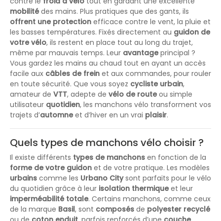
contre le
froid à vélo
tout en gardant une excellente
mobilité
des mains. Plus pratiques que des gants, ils
offrent une protection
efficace contre le vent, la pluie et
les basses températures. Fixés directement au
guidon de
votre vélo
, ils restent en place tout au long du trajet,
même par mauvais temps. Leur
avantage
principal ?
Vous gardez les mains au chaud tout en ayant un accès
facile aux
câbles de frein
et aux commandes, pour rouler
en toute sécurité. Que vous soyez
cycliste urbain
,
amateur de
VTT
, adepte de
vélo de route
ou simple
utilisateur
quotidien
, les manchons vélo transforment vos
trajets d’
automne
et d’hiver en un vrai
plaisir
.
Quels types de manchons vélo choisir ?
Il existe différents
types de manchons
en fonction de la
forme de votre guidon
et de votre pratique. Les modèles
urbains
comme les
Urbano City
sont parfaits pour le vélo
du quotidien grâce à leur
isolation thermique
et leur
imperméabilité totale
. Certains manchons, comme ceux
de la marque
Basil
, sont
composés
de
polyester recyclé
ou de
coton enduit
, parfois renforcés d’une
couche