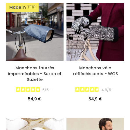
Made in 🇫🇷
Manchons fourrés
Manchons vélo
imperméables - Suzon et
réfléchissants - WGS
Suzette
5
/
5
-
4.8
/
5
-
54,9 €
54,9 €