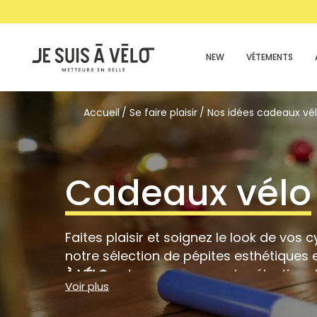
NEW
VÊTEMENTS
Accueil
Se faire plaisir
Nos idées cadeaux vé
Cadeaux vélo
Faites plaisir et soignez le look de vos 
notre sélection de pépites esthétiques 
À VÉLO
, retrouve une grande sélection 
Voir plus
cycliste. L
’
idée cadeau vélo idéale
pour 
Des accessoires
originaux
et utiles pou