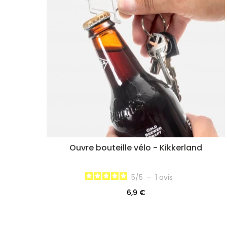
Ouvre bouteille vélo - Kikkerland
5
/
5
-
1
avis
6,9 €