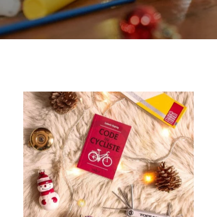
t le
confort
, afin
isir sur chaque
sortie
.