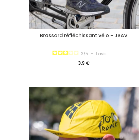
Brassard réfléchissant vélo - JSAV
3
/
5
-
1
avis
3,9 €