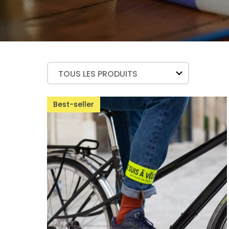
pensés pour la
sécurité
, la
protection
e
d’
améliorer la visibilité
et gagner en pla
TOUS LES PRODUITS
Best-seller