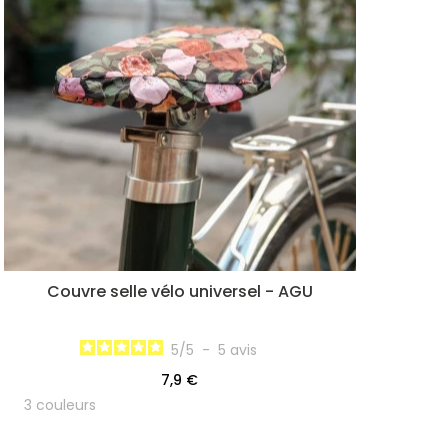
Couvre selle vélo universel - AGU
5
/
5
-
5
avis
7,9 €
3 couleurs