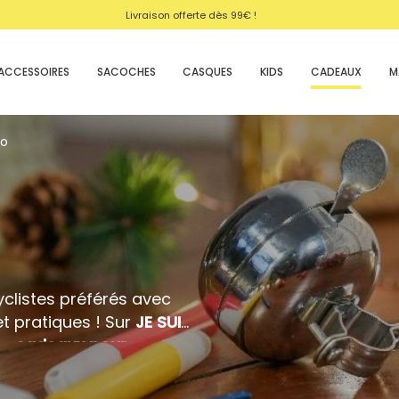
En ligne et en
magasin
. Echanges gratuits sous 30j.
ACCESSOIRES
SACOCHES
CASQUES
KIDS
CADEAUX
M
lo
cyclistes préférés avec
et pratiques ! Sur
JE SUIS
de
cadeaux pour
tout
passionné de vélo
.
r une
expérience
au
top
,