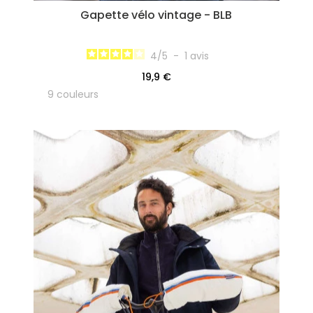
Gapette vélo vintage - BLB
4
/
5
-
1
avis
19,9 €
9 couleurs