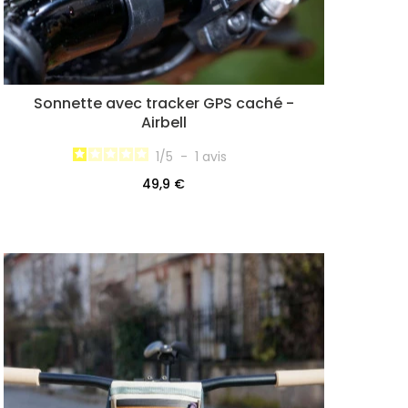
Sonnette avec tracker GPS caché -
Airbell
1
/
5
-
1
avis
49,9 €