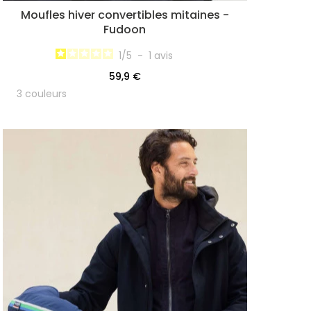
Moufles hiver convertibles mitaines -
Fudoon
1
/
5
-
1
avis
59,9 €
3 couleurs