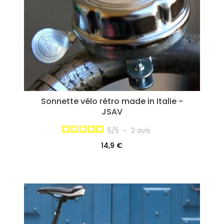
Sonnette vélo rétro made in Italie -
JSAV
5
/
5
-
2
avis
14,9 €