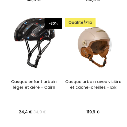
Qualité/Prix
-30%
Casque enfant urbain
Casque urbain avec visière
léger et aéré - Cairn
et cache-oreilles - Exk
24,4 €
34,9 €
119,9 €