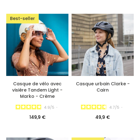
Best-seller
Casque de vélo avec
Casque urbain Clarke -
visière Tandem Light -
Cairn
Marko - Crème
4.9
/
5
-
4.7
/
5
-
149,9 €
49,9 €