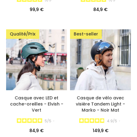
99,9 €
84,9 €
Qualité/Prix
Best-seller
Casque avec LED et
Casque de vélo avec
cache-oreilles - Elvish -
visière Tandem Light -
Vert
Marko - Noir Mat
5
/
5
-
4.9
/
5
-
84,9 €
149,9 €