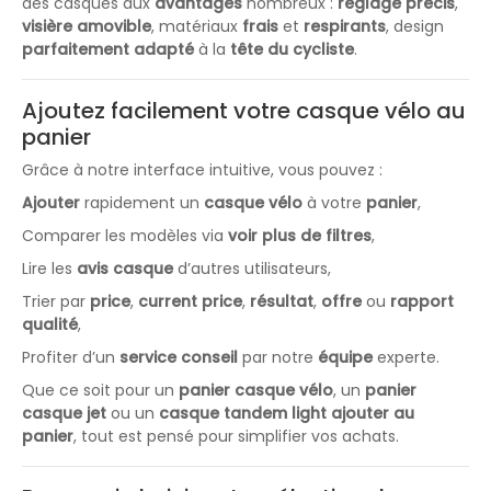
des casques aux
avantages
nombreux :
réglage précis
,
visière amovible
, matériaux
frais
et
respirants
, design
parfaitement adapté
à la
tête du cycliste
.
Ajoutez facilement votre casque vélo au
panier
Grâce à notre interface intuitive, vous pouvez :
Ajouter
rapidement un
casque vélo
à votre
panier
,
Comparer les modèles via
voir plus de filtres
,
Lire les
avis casque
d’autres utilisateurs,
Trier par
price
,
current price
,
résultat
,
offre
ou
rapport
qualité
,
Profiter d’un
service conseil
par notre
équipe
experte.
Que ce soit pour un
panier casque vélo
, un
panier
casque jet
ou un
casque tandem light ajouter au
panier
, tout est pensé pour simplifier vos achats.