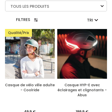
look (casque élégant), la performance (légers et
TOUS LES PRODUITS
aérés) et la sécurité (conforme norme EN 1078) !
Disponibles en ligne ou dans notre magasin pour avoir
FILTRES
TRI
plus de conseils ! Ajustement efficace avec molette,
ventilations, et sangle fidlock. Casque haut de gamme
Qualité/Prix
mais aussi casque pas cher, avec un très bon rapport
qualité prix, pour toutes les bourses !
Casque de vélo ville adulte
Casque HYP-E avec
- Coolride
éclairages et clignotants -
Abus
49,9 €
199,9 €