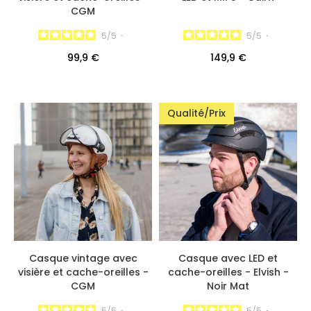
CGM
5
/
5
-
5
/
5
-
99,9 €
149,9 €
Qualité/Prix
Casque vintage avec
Casque avec LED et
visière et cache-oreilles -
cache-oreilles - Elvish -
CGM
Noir Mat
5
/
5
-
5
/
5
-