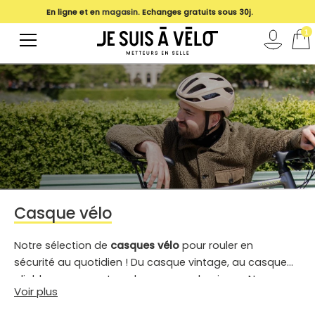
Vêtements, accessoires et matériel pour le vélo urbain
magasin
1
Casque vélo
Notre sélection de
casques
vélo
pour rouler en
sécurité
au quotidien !
Du casque vintage, au casque
pliable, en passant par les casques lumineux. Nos
Voir plus
meilleurs casques urbains à découvrir, pour les adultes
(homme et femme) et enfants. 0 compromis sur le