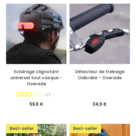
Eclairage clignotant
Détecteur de freinage
universel tout casque -
Oxibrake - Overade
Overade
3
/
5
-
59,9 €
34,9 €
Best-seller
Best-seller