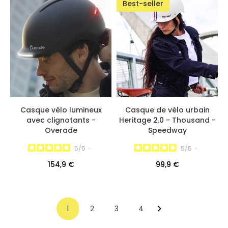
Best-seller
Casque vélo lumineux
Casque de vélo urbain
avec clignotants -
Heritage 2.0 - Thousand -
Overade
Speedway
5
/
5
-
5
/
5
-
154,9 €
99,9 €
1
2
3
4