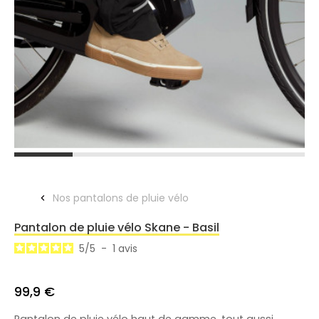
Nos pantalons de pluie vélo
Pantalon de pluie vélo Skane - Basil
5
/
5
-
1
avis
99,9 €
Pantalon de pluie vélo haut de gamme, tout aussi