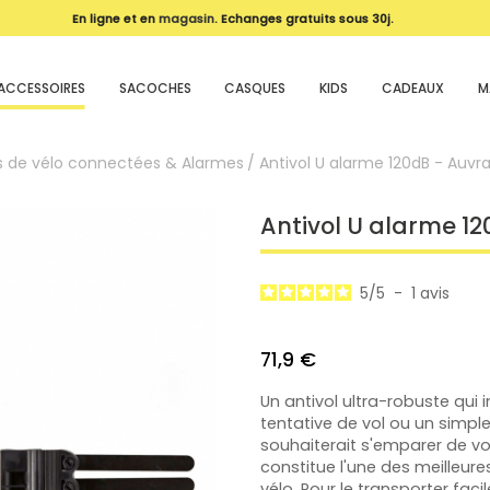
En ligne et en
magasin
. Echanges gratuits sous 30j.
ACCESSOIRES
SACOCHES
CASQUES
KIDS
CADEAUX
M
ls de vélo connectées & Alarmes
Antivol U alarme 120dB - Auvr
Antivol U alarme 1
5
/
5
-
1
avis
71,9 €
Un antivol ultra-robuste qui 
tentative de vol ou un simple
souhaiterait s'emparer de vot
constitue l'une des meilleure
vélo. Pour le transporter faci