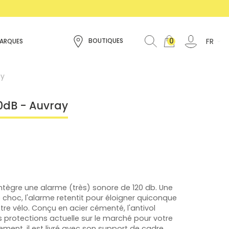
0
FR
BOUTIQUES
ARQUES
ay
20dB - Auvray
intègre une alarme (très) sonore de 120 db. Une
 choc, l'alarme retentit pour éloigner quiconque
re vélo. Conçu en acier cémenté, l'antivol
s protections actuelle sur le marché pour votre
lement, il est livré avec son support de cadre.