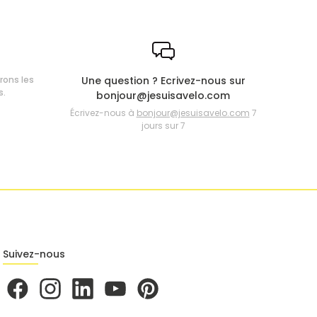
frons les
Une question ? Ecrivez-nous sur
s.
bonjour@jesuisavelo.com
Écrivez-nous à
bonjour@jesuisavelo.com
7
jours sur 7
Suivez-nous