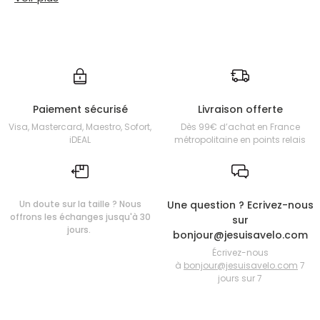
Paiement sécurisé
Livraison offerte
Visa, Mastercard, Maestro, Sofort,
Dès 99€ d’achat en France
iDEAL
métropolitaine en points relais
Un doute sur la taille ? Nous
Une question ? Ecrivez-nous
offrons les échanges jusqu'à 30
sur
jours.
bonjour@jesuisavelo.com
Écrivez-nous
à
bonjour@jesuisavelo.com
7
jours sur 7