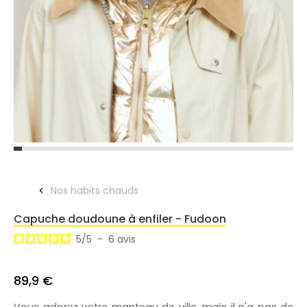
Nos habits chauds
Capuche doudoune à enfiler - Fudoon
5
/
5
-
6
avis
89,9 €
Vous adorez votre manteau de ville, mais il n'a pas de