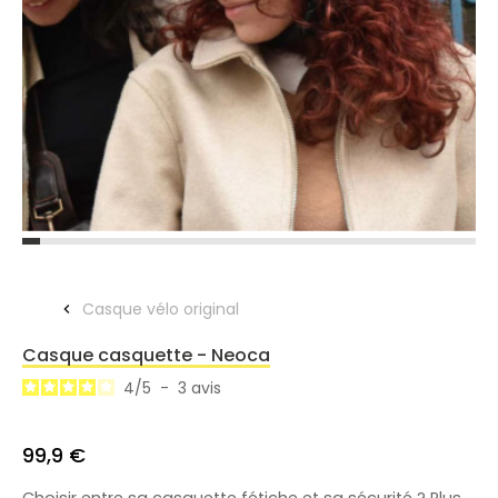
Casque vélo original
Casque casquette - Neoca
4
/
5
-
3
avis
99,9 €
Choisir entre sa casquette fétiche et sa sécurité ? Plus