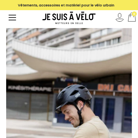
Vêtements, accessoires et matériel pour le vélo urbain
Livraison offerte dès 99€ !
magasin
0