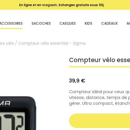
En ligne et en
magasin
. Echanges gratuits sous 30j.
ACCESSOIRES
SACOCHES
CASQUES
KIDS
CADEAUX
M
rs vélo
Compteur vélo essentiel - Sigma
Compteur vélo esse
39,9 €
Compteur idéal pour ceux qui 
vitesse, distance, temps de p
gérer. Ultra compact, étanch