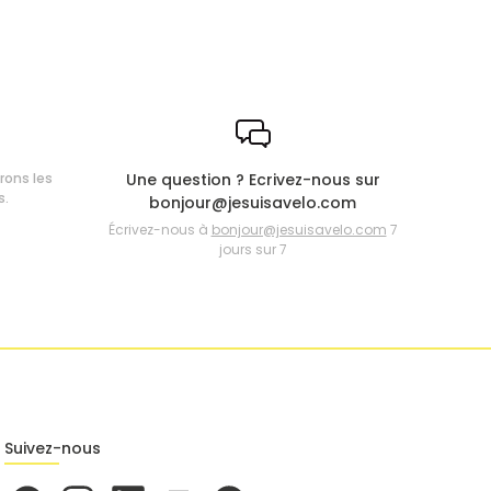
frons les
Une question ? Ecrivez-nous sur
s.
bonjour@jesuisavelo.com
Écrivez-nous à
bonjour@jesuisavelo.com
7
jours sur 7
Suivez-nous