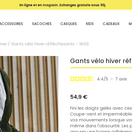
En ligne et en
magasin
. Echanges gratuits sous 30j.
ACCESSOIRES
SACOCHES
CASQUES
KIDS
CADEAUX
M
iver
Gants vélo hiver réfléchissants - WGS
Gants vélo hiver ré
4.4
/
5
-
7
avis
54,9 €
Fini les doigts gelés avec c
Coupe-vent et imperméables,
vos mouvements lorsque vous 
même dans l'obscurité. Les 
assurer une bonne adhérence