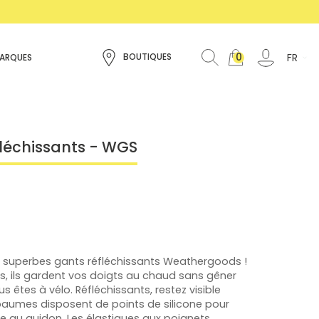
0
FR
BOUTIQUES
ARQUES
fléchissants - WGS
es superbes gants réfléchissants Weathergoods !
 ils gardent vos doigts au chaud sans gêner
êtes à vélo. Réfléchissants, restez visible
paumes disposent de points de silicone pour
 au guidon. Les élastiques aux poignets