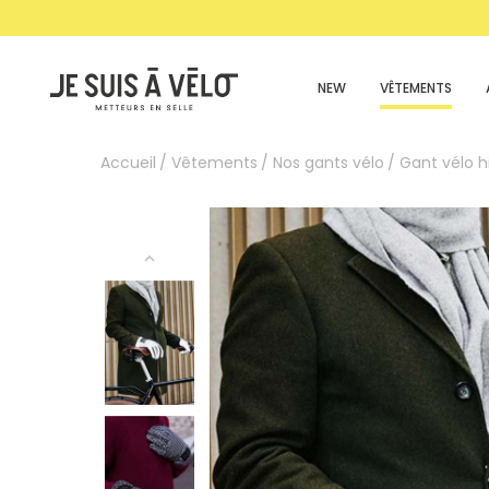
NEW
VÊTEMENTS
Accueil
Vêtements
Nos gants vélo
Gant vélo h