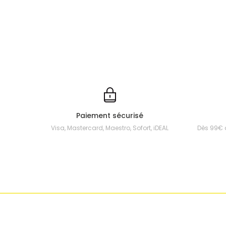
Paiement sécurisé
Visa, Mastercard, Maestro, Sofort, iDEAL
Dès 99€ 