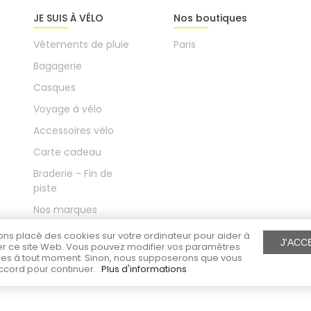
JE SUIS À VÉLO
Nos boutiques
Vêtements de pluie
Paris
Bagagerie
Casques
Voyage à vélo
Accessoires vélo
Carte cadeau
Braderie - Fin de
piste
Nos marques
Le blog
ns placé des cookies sur votre ordinateur pour aider à
J'ACC
r ce site Web. Vous pouvez modifier vos paramètres
es à tout moment. Sinon, nous supposerons que vous
ccord pour continuer.
Plus d'informations