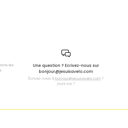
frons les
Une question ? Ecrivez-nous sur
s.
bonjour@jesuisavelo.com
Écrivez-nous à
bonjour@jesuisavelo.com
7
jours sur 7