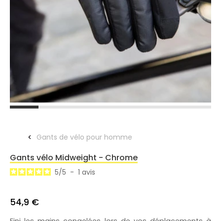
Gants de vélo pour homme
Gants vélo Midweight - Chrome
5
/
5
-
1
avis
54,9 €
Fini les mains congelées lors de vos déplacements à