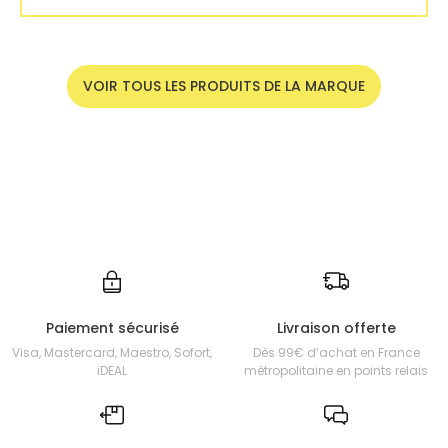
VOIR TOUS LES PRODUITS DE LA MARQUE
Paiement sécurisé
Livraison offerte
Visa, Mastercard, Maestro, Sofort,
Dès 99€ d’achat en France
iDEAL
métropolitaine en points relais