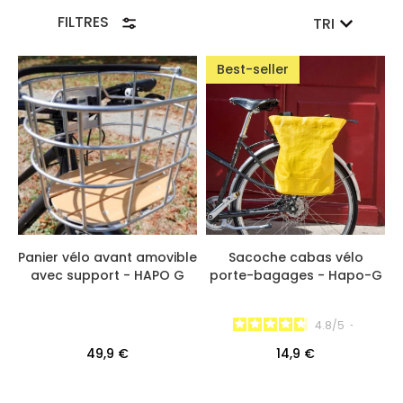
FILTRES
TRI
Best-seller
Panier vélo avant amovible
Sacoche cabas vélo
avec support - HAPO G
porte-bagages - Hapo-G
4.8
/
5
-
49,9 €
14,9 €