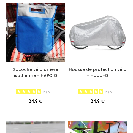
Sacoche vélo arrière
Housse de protection vélo
isotherme - HAPO G
- Hapo-G
5
/
5
-
5
/
5
-
24,9 €
24,9 €