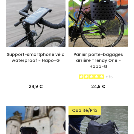
Support-smartphone vélo
Panier porte-bagages
waterproof - Hapo-G
arrière Trendy One -
Hapo-G
5
/
5
-
24,9 €
24,9 €
Qualité/Prix