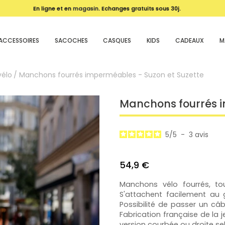
En ligne et en
magasin
. Echanges gratuits sous 30j.
ACCESSOIRES
SACOCHES
CASQUES
KIDS
CADEAUX
M
élo
Manchons fourrés imperméables - Suzon et Suzette
Manchons fourrés i
5
/
5
-
3
avis
54,9 €
Manchons vélo fourrés, to
S'attachent facilement au
Possibilité de passer un câb
Fabrication française de la j
version courbée ou droite se