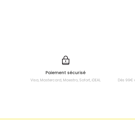
Paiement sécurisé
Visa, Mastercard, Maestro, Sofort, iDEAL
Dès 99€ 