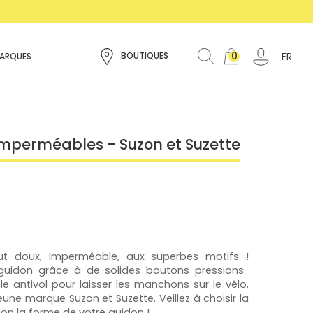
0
FR
BOUTIQUES
ARQUES
mperméables - Suzon et Suzette
ut doux, imperméable, aux superbes motifs !
 guidon grâce à de solides boutons pressions.
le antivol pour laisser les manchons sur le vélo.
eune marque Suzon et Suzette. Veillez à choisir la
lon la forme de votre guidon !