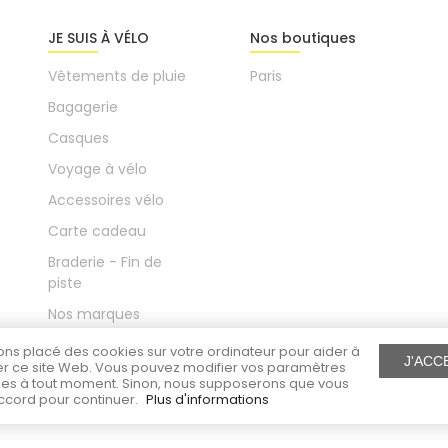
JE SUIS À VÉLO
Nos boutiques
Vêtements de pluie
Paris
Bagagerie
Casques
Voyage à vélo
Accessoires vélo
Carte cadeau
Braderie - Fin de
piste
Nos marques
Le blog
ns placé des cookies sur votre ordinateur pour aider à
J'ACC
r ce site Web. Vous pouvez modifier vos paramètres
es à tout moment. Sinon, nous supposerons que vous
ccord pour continuer.
Plus d'informations