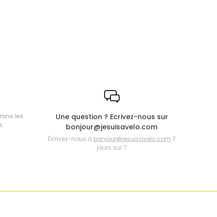
frons les
Une question ? Ecrivez-nous sur
s.
bonjour@jesuisavelo.com
Écrivez-nous à
bonjour@jesuisavelo.com
7
jours sur 7