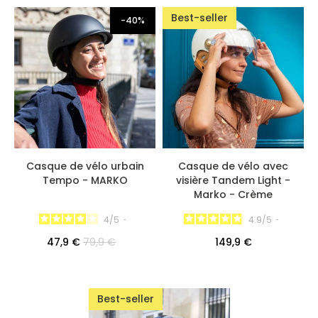
Best-seller
-40%
Casque de vélo urbain
Casque de vélo avec
Tempo - MARKO
visière Tandem Light -
Marko - Crème
4
/
5
-
4.9
/
5
-
47,9 €
79,9 €
149,9 €
Best-seller