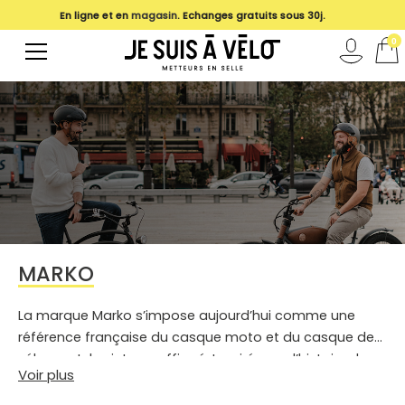
En ligne et en
magasin
. Echanges gratuits sous 30j.
0
MARKO
La marque Marko s’impose aujourd’hui comme une
référence française du casque moto et du casque de
vélo au style vintage affirmé. Inspirée par l’histoire du
Voir plus
sport mécanique et l’énergie de Paris, chaque casque
Marko reflète un design unique, un caractère fort et une