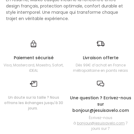
design français, protection optimale, confort durable et
style intemporel. Une marque qui transforme chaque
trajet en véritable expérience.
Paiement sécurisé
Livraison offerte
Visa, Mastercard, Maestro, Sofort,
Dès 99€ d’achat en France
iDEAL
métropolitaine en points relais
Un doute sur la taille ? Nous
Une question ? Ecrivez-nous
offrons les échanges jusqu'à 30
sur
jours.
bonjour@jesuisavelo.com
Écrivez-nous
à
bonjour@jesuisavelo.com
7
jours sur 7