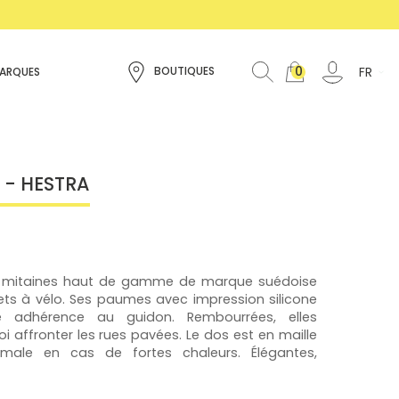
0
FR
BOUTIQUES
ARQUES
s - HESTRA
les mitaines haut de gamme de marque suédoise
jets à vélo. Ses paumes avec impression silicone
e adhérence au guidon. Rembourrées, elles
i affronter les rues pavées. Le dos est en maille
timale en cas de fortes chaleurs. Élégantes,