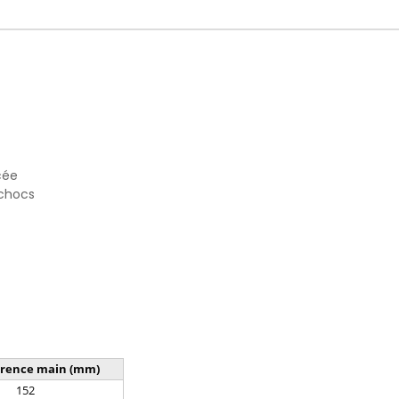
cée
 chocs
érence main (mm)
152