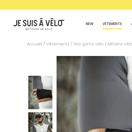
NEW
VÊTEMENTS
Accueil
Vêtements
Nos gants vélo
Mitaine vél