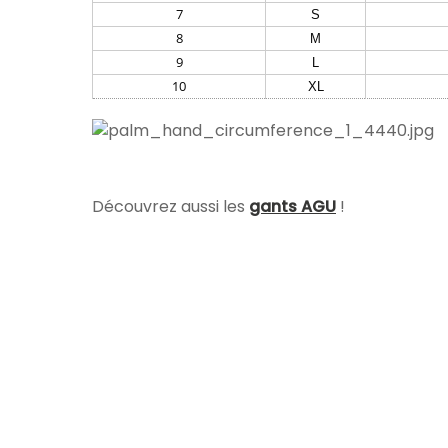
7
S
8
M
9
L
10
XL
Découvrez aussi les
gants AGU
!