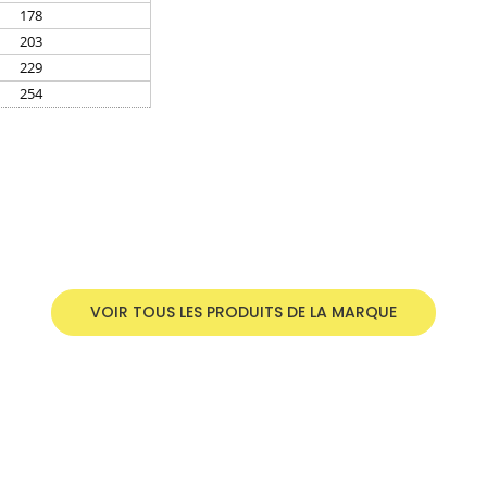
178
203
229
254
VOIR TOUS LES PRODUITS DE LA MARQUE