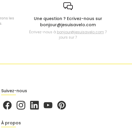
frons les
Une question ? Ecrivez-nous sur
s.
bonjour@jesuisavelo.com
Écrivez-nous à
bonjour@jesuisavelo.com
7
jours sur 7
Suivez-nous
À propos