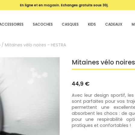
En ligne et en
magasin
. Echanges gratuits sous 30j.
ACCESSOIRES
SACOCHES
CASQUES
KIDS
CADEAUX
M
o
Mitaines vélo noires - HESTRA
Mitaines vélo noire
44,9 €
Avec leur design sportif, 
sont parfaites pour vos tra
permettent une excellent
absorbent les chocs : de quo
pour une respirabilité op
pratiques et confortables !