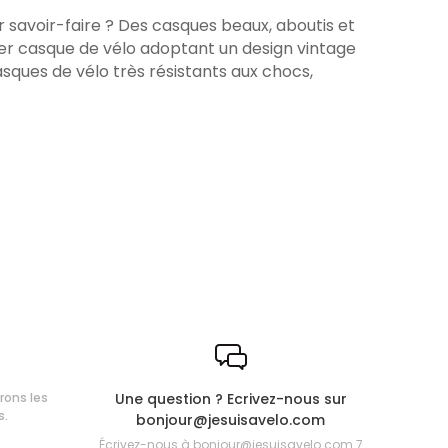
 savoir-faire ? Des casques beaux, aboutis et
er casque de vélo adoptant un design vintage
casques de vélo très résistants aux chocs,
frons les
Une question ? Ecrivez-nous sur
s.
bonjour@jesuisavelo.com
Écrivez-nous à
bonjour@jesuisavelo.com
7