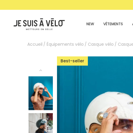
NEW
VÊTEMENTS
Accueil
Équipements vélo
Casque vélo
Casque
Best-seller