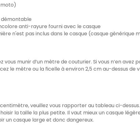
 moto)
et démontable
ncolore anti-rayure fourni avec le casque
mière n'est pas inclus dans le casque (casque générique 
z vous munir d’un mètre de couturier. Si vous n’en avez pa
ez le mètre ou la ficelle à environ 2,5 cm au-dessus de vos
centimètre, veuillez vous rapporter au tableau ci-dessus. I
hoisir la taille la plus petite. Il vaut mieux un casque lég
oir un casque large et donc dangereux.