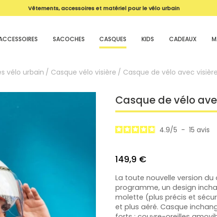
Livraison offerte dès 99€ !
magasin
ACCESSOIRES
SACOCHES
CASQUES
KIDS
CADEAUX
M
s vélo urbain
Casque vélo visière
Casque de vélo avec visièr
Casque de vélo ave
4.9
/
5
-
15
avis
149,9 €
La toute nouvelle version d
programme, un design inchan
molette (plus précis et sécuri
et plus aéré. Casque inchang
forts : couvre-oreilles amovib