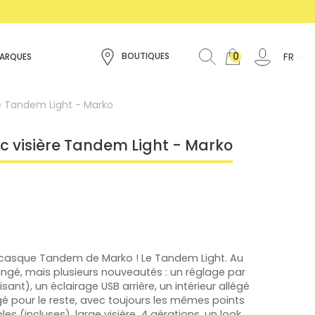
0
FR
BOUTIQUES
ARQUES
e Tandem Light - Marko
c visière Tandem Light - Marko
u casque Tandem de Marko ! Le Tandem Light. Au
gé, mais plusieurs nouveautés : un réglage par
sant), un éclairage USB arrière, un intérieur allégé
é pour le reste, avec toujours les mêmes points
les (incluses), large visière, 4 aérations, un look