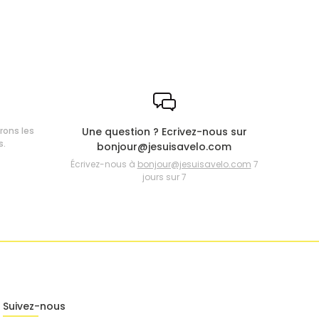
frons les
Une question ? Ecrivez-nous sur
s.
bonjour@jesuisavelo.com
Écrivez-nous à
bonjour@jesuisavelo.com
7
jours sur 7
Suivez-nous