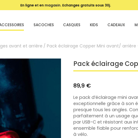
En ligne et en
magasin
. Echanges gratuits sous 30j.
ACCESSOIRES
SACOCHES
CASQUES
KIDS
CADEAUX
M
ages avant et arrière
Pack éclairage Copper Mini avant/ arrière
Pack éclairage Cop
89,9 €
Le pack d’éclairage mini avan
exceptionnelle grâce à son é
presque tous les angles. Compa
parfaitement à un usage quo
par USB-C et résistant aux int
ensemble fiable pour renforc
à vélo.