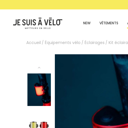
NEW
VÊTEMENTS
Accueil
Équipements vélo
Éclairages
Kit éclair