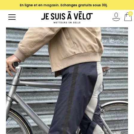
En ligne et en
magasin
. Echanges gratuits sous 30j.
0