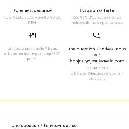
Paiement sécurisé
Livraison offerte
Visa, Mastercard, Maestro, Sofort,
Dès 99€ d’achat en France
iDEAL
métropolitaine en points relais
Un doute sur la taille ? Nous
Une question ? Ecrivez-nous
offrons les échanges jusqu'à 30
sur
jours.
bonjour@jesuisavelo.com
Écrivez-nous
à
bonjour@jesuisavelo.com
7
jours sur 7
Une question ? Écrivez-nous sur