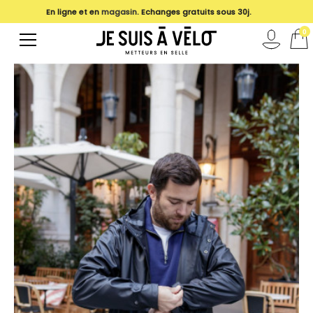
En ligne et en
magasin
. Echanges gratuits sous 30j.
0