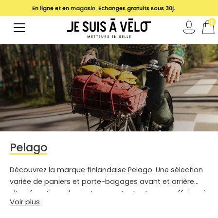
En ligne et en
magasin
. Echanges gratuits sous 30j.
0
Pelago
Découvrez la marque finlandaise Pelago. Une sélection
variée de paniers et porte-bagages avant et arrière
ultra-fonctionnel pour transporter toutes vos affaires à
Voir plus
vélo.