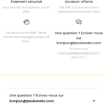
Paiement sécurisé
Livraison offerte
Visa, Mastercard, Maestro, Sofort,
Dès 99€ d’achat en France
iDEAL
métropolitaine en points relais
Un doute sur la taille ? Nous
Une question ? Ecrivez-nous
offrons les échanges jusqu'à 30
sur
jours.
bonjour@jesuisavelo.com
Écrivez-nous
à
bonjour@jesuisavelo.com
7
jours sur 7
Une question ? Écrivez-nous sur
bonjour@jesuisavelo.com.