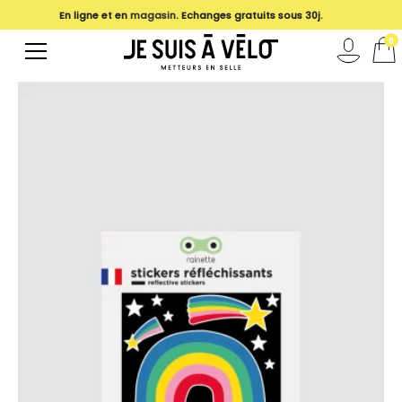
En ligne et en
magasin
. Echanges gratuits sous 30j.
0