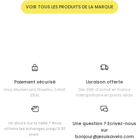
VOIR TOUS LES PRODUITS DE LA MARQUE
Paiement sécurisé
Livraison offerte
Visa, Mastercard, Maestro, Sofort,
Dès 99€ d’achat en France
iDEAL
métropolitaine en points relais
Un doute sur la taille ? Nous
Une question ? Ecrivez-nous
offrons les échanges jusqu'à 30
sur
jours.
bonjour@jesuisavelo.com