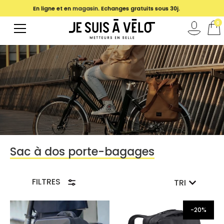
En ligne et en
magasin
. Echanges gratuits sous 30j.
0
Sac à dos porte-bagages
FILTRES
TRI
-20%