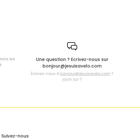
frons les
Une question ? Ecrivez-nous sur
s.
bonjour@jesuisavelo.com
Écrivez-nous à
bonjour@jesuisavelo.com
7
jours sur 7
Suivez-nous