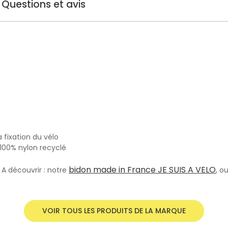
Questions et avis
 fixation du vélo
 100% nylon recyclé
bidon made in France JE SUIS A VELO
! A découvrir : notre
, o
VOIR TOUS LES PRODUITS DE LA MARQUE