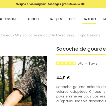
En ligne et en
magasin
. Echanges gratuits sous 30j.
ACCESSOIRES
SACOCHES
CASQUES
KIDS
CADEAUX
M
Cadeaux 50
Sacoche de gourde Hydro Sling - Topo Designs
Sacoche de gourde 
5
/
5
-
1
avis
44,9 €
Sacoche gourde colorée de 
velcros adaptées à tous le
pour emmener tous vos essen
à l'épaule une fois descendu d