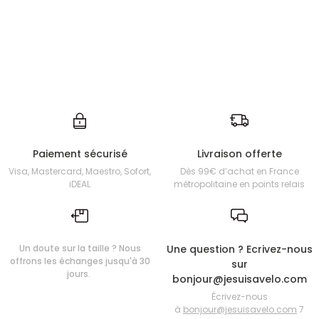
Paiement sécurisé
Livraison offerte
Visa, Mastercard, Maestro, Sofort,
Dès 99€ d’achat en France
iDEAL
métropolitaine en points relais
Un doute sur la taille ? Nous
Une question ? Ecrivez-nous
offrons les échanges jusqu'à 30
sur
jours.
bonjour@jesuisavelo.com
Écrivez-nous
à
bonjour@jesuisavelo.com
7