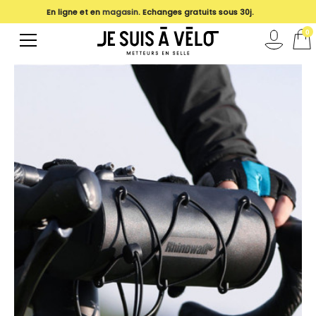
En ligne et en
magasin
. Echanges gratuits sous 30j.
0