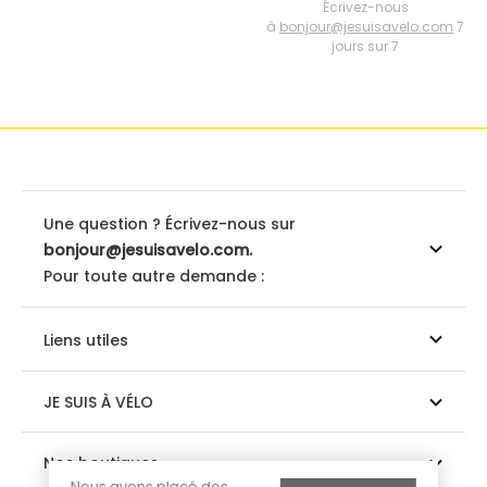
Écrivez-nous
à
bonjour@jesuisavelo.com
7
jours sur 7
Une question ? Écrivez-nous sur
bonjour@jesuisavelo.com.
Pour toute autre demande :
Liens utiles
JE SUIS À VÉLO
Nos boutiques
Nous avons placé des