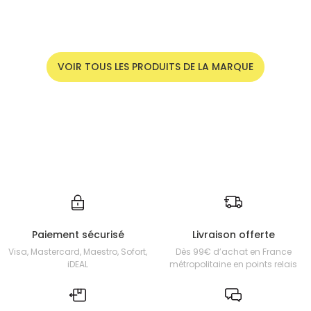
VOIR TOUS LES PRODUITS DE LA MARQUE
Paiement sécurisé
Livraison offerte
Visa, Mastercard, Maestro, Sofort,
Dès 99€ d’achat en France
iDEAL
métropolitaine en points relais