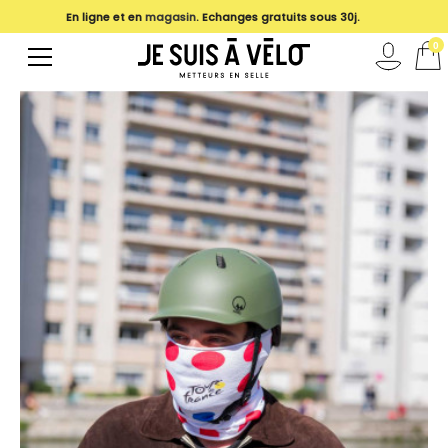
En ligne et en
magasin
. Echanges gratuits sous 30j.
0