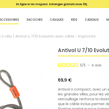
En ligne et en
magasin
. Echanges gratuits sous 30j.
ACCESSOIRES
SACOCHES
CASQUES
KIDS
CADEAUX
M
s U vélo
Antivol U 7/10 Evolution avec câble - Kryptonite
Antivol U 7/10 Evolu
5
/
5
-
4
avis
69,9 €
Antivol U compact, avec un e
les grandes villes, pour les 
verrouillage renforce la rési
que le câble inclus permet d
fixation pratique pour transp