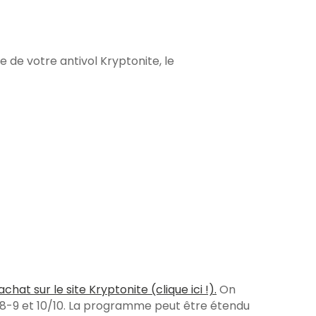
de votre antivol Kryptonite, le
achat sur le site Kryptonite (clique ici !).
On
-8-9 et 10/10. La programme peut être étendu