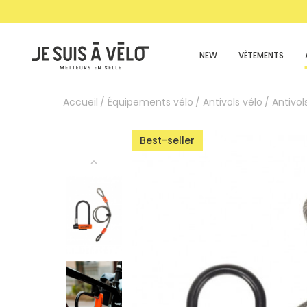
NEW
VÊTEMENTS
Accueil
Équipements vélo
Antivols vélo
Antivol
Best-seller