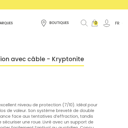
0
FR
BOUTIQUES
ARQUES
tion avec câble - Kryptonite
xcellent niveau de protection (7/10). Idéal pour
vélos de valeur. Son système breveté de double
stance face aux tentatives d’effraction, tandis
e sécuriser une roue. Livré avec un support de
orter facilement l’antivol au quotidien. Conçu