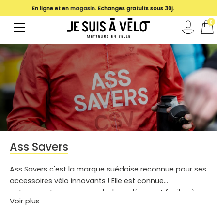
En ligne et en
magasin
. Echanges gratuits sous 30j.
0
Ass Savers
Ass Savers c'est la marque suédoise reconnue pour ses
accessoires vélo innovants ! Elle est connue
notamment pour ses garde-boue légers et faciles à
Voir plus
installer. Elle propose une large gamme adaptée aux
vélos de route, gravel et VTT, avec des modèles