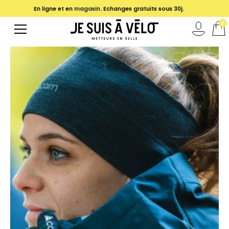
En ligne et en
magasin
. Echanges gratuits sous 30j.
0