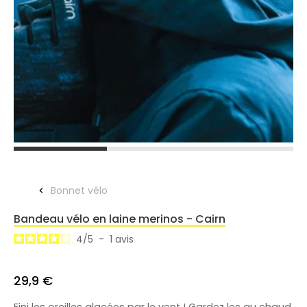
Bonnet vélo
Bandeau vélo en laine merinos - Cairn
4
/
5
-
1
avis
29,9 €
Fini les oreilles glacées par le vent ! Gardez les au chaud