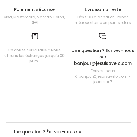
Paiement sécurisé
Livraison offerte
Visa, Mastercard, Maestro, Sofort,
Dès 99€ d’achat en France
iDEAL
métropolitaine en points relais
Un doute sur la taille ? Nous
Une question ? Ecrivez-nous
offrons les échanges jusqu'à 30
sur
jours.
bonjour@jesuisavelo.com
Écrivez-nous
à
bonjour@jesuisavelo.com
7
jours sur 7
Une question ? Écrivez-nous sur