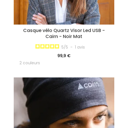
Casque vélo Quartz Visor Led USB -
Cairn - Noir Mat
5
/
5
-
1
avis
99,9 €
2 couleurs