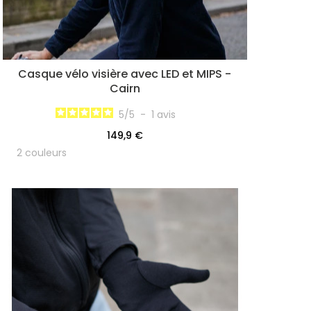
Casque vélo visière avec LED et MIPS -
Cairn
5
/
5
-
1
avis
149,9 €
2 couleurs