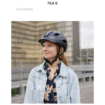
79,9 €
3 couleurs