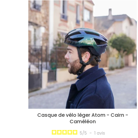
Casque de vélo léger Atom - Cairn -
Caméléon
5
/
5
-
1
avis