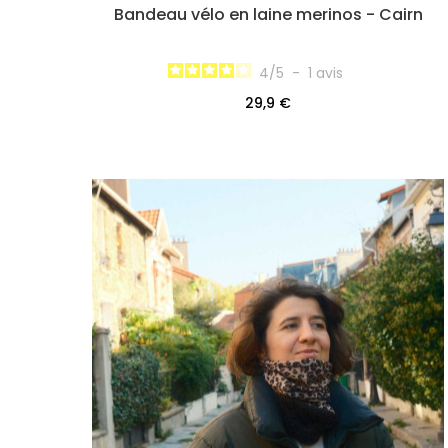
Bandeau vélo en laine merinos - Cairn
4
/
5
-
1
avis
29,9 €