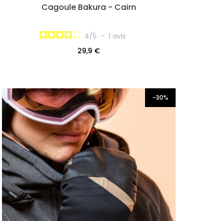
Cagoule Bakura - Cairn
4
/
5
-
1
avis
29,9 €
-30%