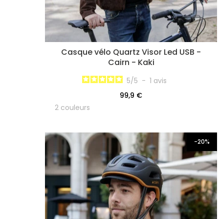
Casque vélo Quartz Visor Led USB -
Cairn - Kaki
5
/
5
-
1
avis
99,9 €
2 couleurs
-20%