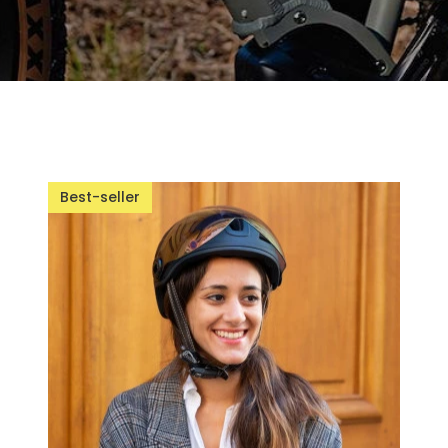
Best-seller