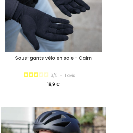
Sous-gants vélo en soie - Cairn
3
/
5
-
1
avis
19,9 €