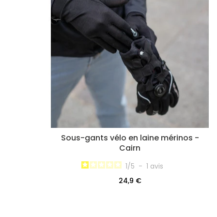
Sous-gants vélo en laine mérinos -
Cairn
1
/
5
-
1
avis
24,9 €