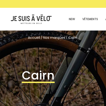
NEW
VÊTEMENTS
Accueil
Nos marques
Cairn
Cairn