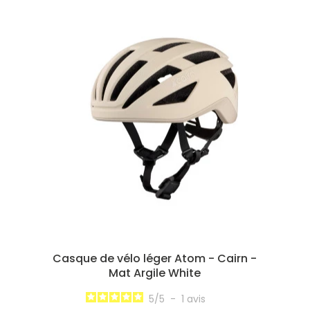
Casque de vélo léger Atom - Cairn -
Mat Argile White
5
/
5
-
1
avis