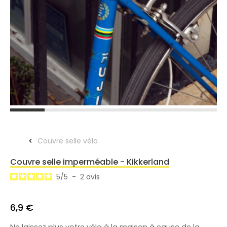
Couvre selle vélo
Couvre selle imperméable - Kikkerland
5
/
5
-
2
avis
6,9 €
Ne laissez plus votre vélo à la maison à cause de la