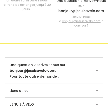
Un doute sur la taille ? Nous
Une question ? Ecrivez-nous
offrons les échanges jusqu'à 30
sur
jours.
bonjour@jesuisavelo.com
Écrivez-nous
à
bonjour@jesuisavelo.com
7
jours sur 7
Une question ? Écrivez-nous sur
bonjour@jesuisavelo.com.
Pour toute autre demande :
Liens utiles
JE SUIS À VÉLO