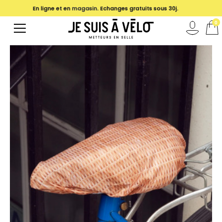
En ligne et en
magasin
. Echanges gratuits sous 30j.
0