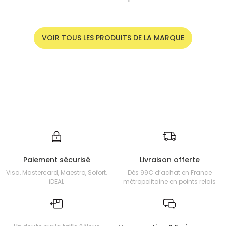
VOIR TOUS LES PRODUITS DE LA MARQUE
Paiement sécurisé
Livraison offerte
Visa, Mastercard, Maestro, Sofort,
Dès 99€ d’achat en France
iDEAL
métropolitaine en points relais