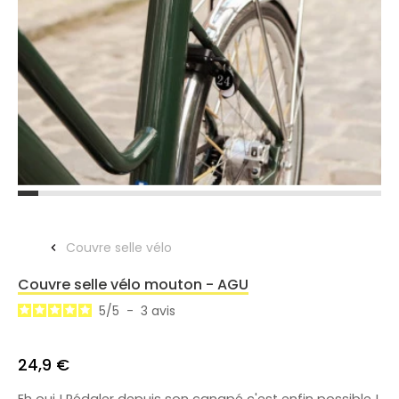
Couvre selle vélo
Couvre selle vélo mouton - AGU
5
/
5
-
3
avis
24,9 €
Eh oui ! Pédaler depuis son canapé c'est enfin possible !