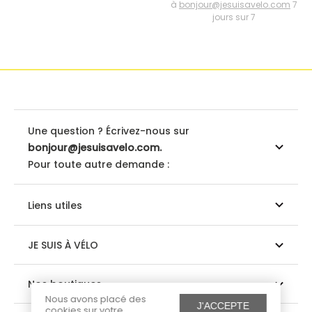
à
bonjour@jesuisavelo.com
7
jours sur 7
Une question ? Écrivez-nous sur
bonjour@jesuisavelo.com.
Pour toute autre demande :
Liens utiles
JE SUIS À VÉLO
Nos boutiques
Nous avons placé des
J'ACCEPTE
cookies sur votre