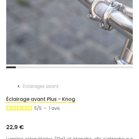
Éclairages avant
Éclairage avant Plus - Knog
5
/
5
-
1
avis
22,9 €
Lumière extra-légère (12g) et étanche, elle s'attache sur