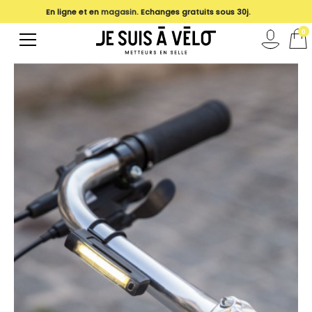
En ligne et en
magasin
. Echanges gratuits sous 30j.
0