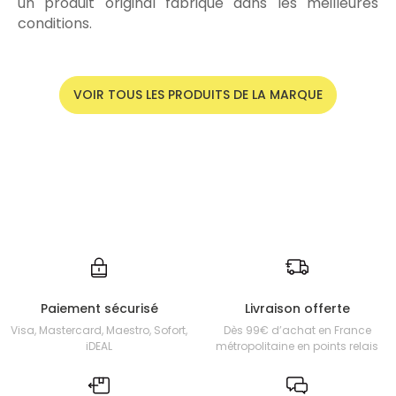
un produit original fabriqué dans les meilleures
conditions.
VOIR TOUS LES PRODUITS DE LA MARQUE
Paiement sécurisé
Livraison offerte
Visa, Mastercard, Maestro, Sofort,
Dès 99€ d’achat en France
iDEAL
métropolitaine en points relais