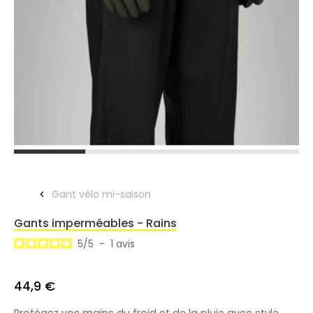
Gant vélo mi-saison
Gants imperméables - Rains
5
/
5
-
1
avis
44,9 €
Protégez vos mains du froid et de la pluie avec style