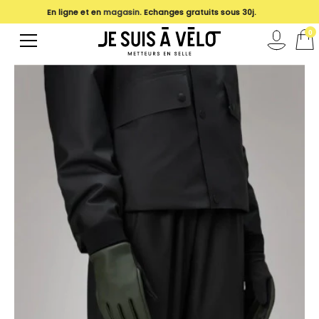
En ligne et en
magasin
. Echanges gratuits sous 30j.
0