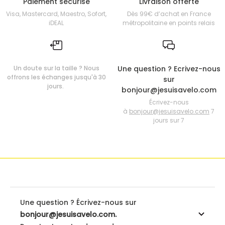
Paiement sécurisé
Livraison offerte
Visa, Mastercard, Maestro, Sofort,
Dès 99€ d’achat en France
iDEAL
métropolitaine en points relais
Un doute sur la taille ? Nous
Une question ? Ecrivez-nous
offrons les échanges jusqu'à 30
sur
jours.
bonjour@jesuisavelo.com
Écrivez-nous
à
bonjour@jesuisavelo.com
7
jours sur 7
Une question ? Écrivez-nous sur
bonjour@jesuisavelo.com.