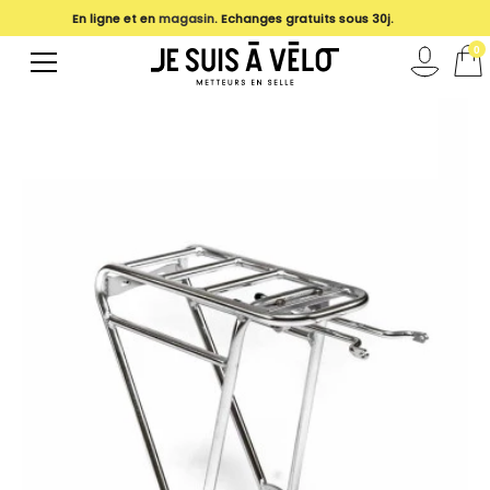
En ligne et en
magasin
. Echanges gratuits sous 30j.
0