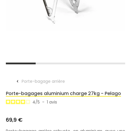
Porte-bagage arrière
Porte-bagages aluminium charge 27kg - Pelago
4
/
5
-
1
avis
69,9 €
Porte-bagage arrière robuste, en aluminium, avec une