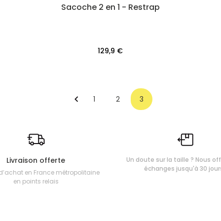
Sacoche 2 en 1 - Restrap
129,9 €
1
2
3
Livraison offerte
Un doute sur la taille ? Nous of
échanges jusqu'à 30 jour
d’achat en France métropolitaine
en points relais