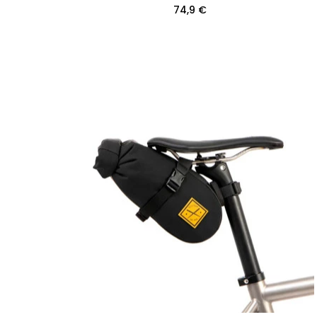
74,9 €