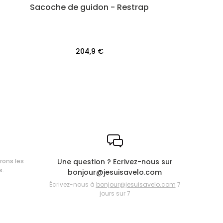
Sacoche de guidon - Restrap
204,9 €
frons les
Une question ? Ecrivez-nous sur
s.
bonjour@jesuisavelo.com
Écrivez-nous à
bonjour@jesuisavelo.com
7
jours sur 7