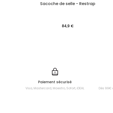
Sacoche de selle - Restrap
84,9 €
Paiement sécurisé
Visa, Mastercard, Maestro, Sofort, iDEAL
Dès 99€ 