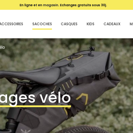
En ligne et en
magasin
. Echanges gratuits sous 30j.
ACCESSOIRES
SACOCHES
CASQUES
KIDS
CADEAUX
M
élo
ages vélo