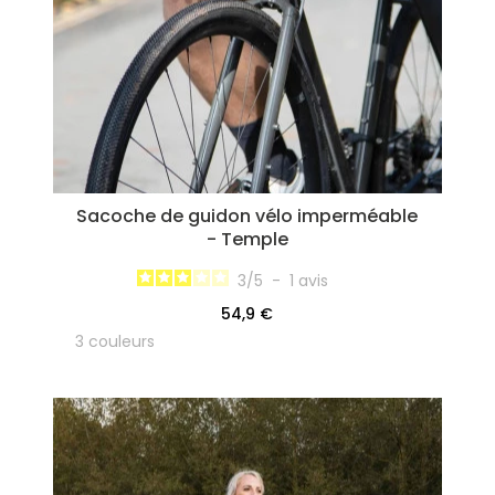
Sacoche de guidon vélo imperméable
- Temple
3
/
5
-
1
avis
54,9 €
3 couleurs