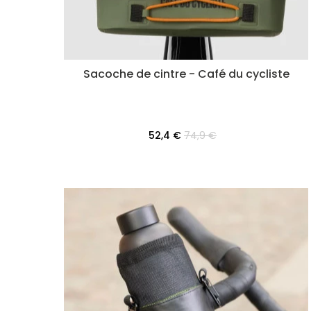
Sacoche de cintre - Café du cycliste
52,4 €
74,9 €