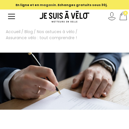
En ligne et en
magasin
. Echanges gratuits sous 30j.
0
Accueil
Blog
Nos astuces à vélo
Assurance vélo : tout comprendre !