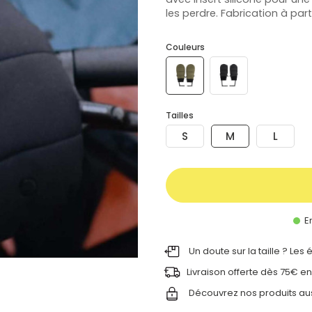
les perdre. Fabrication à par
Couleurs
Tailles
S
M
L
En
Un doute sur la taille ? Les
Livraison offerte dès 75€ en
Découvrez nos produits au