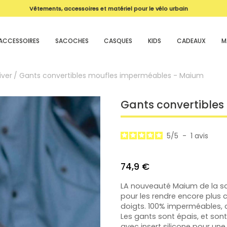
Vêtements, accessoires et matériel pour le vélo urbain
Livraison offerte dès 99€ !
magasin
ACCESSOIRES
SACOCHES
CASQUES
KIDS
CADEAUX
M
iver
Gants convertibles moufles imperméables - Maium
Gants convertible
5
/
5
-
1
avis
74,9 €
LA nouveauté Maium de la sai
pour les rendre encore plus 
doigts. 100% imperméables, 
Les gants sont épais, et so
avec insert silicone pour un