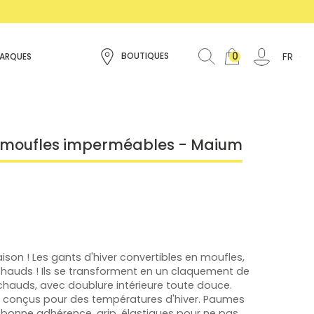
0
FR
BOUTIQUES
ARQUES
s moufles imperméables - Maium
son ! Les gants d'hiver convertibles en moufles,
chauds ! Ils se transforment en un claquement de
chauds, avec doublure intérieure toute douce.
nt conçus pour des températures d'hiver. Paumes
e bonne adhérence, grip, élastiques pour ne pas