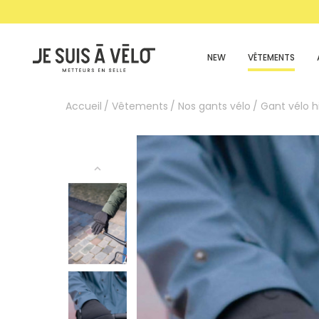
NEW
VÊTEMENTS
Accueil
Vêtements
Nos gants vélo
Gant vélo h