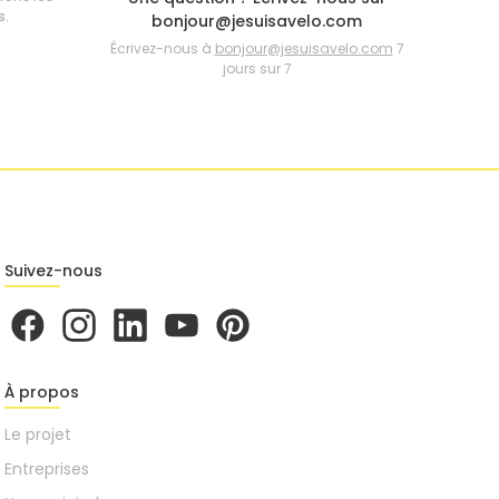
s.
bonjour@jesuisavelo.com
Écrivez-nous à
bonjour@jesuisavelo.com
7
jours sur 7
Suivez-nous
À propos
Le projet
Entreprises