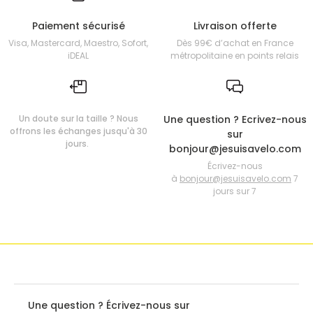
Paiement sécurisé
Livraison offerte
Visa, Mastercard, Maestro, Sofort,
Dès 99€ d’achat en France
iDEAL
métropolitaine en points relais
Un doute sur la taille ? Nous
Une question ? Ecrivez-nous
offrons les échanges jusqu'à 30
sur
jours.
bonjour@jesuisavelo.com
Écrivez-nous
à
bonjour@jesuisavelo.com
7
jours sur 7
Une question ? Écrivez-nous sur