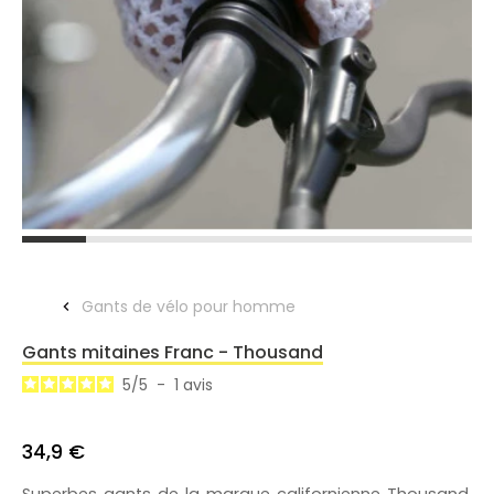
Gants de vélo pour homme
Gants mitaines Franc - Thousand
5
/
5
-
1
avis
34,9 €
Superbes gants de la marque californienne Thousand.