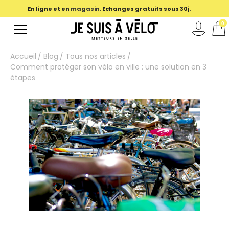
En ligne et en
magasin
. Echanges gratuits sous 30j.
0
Accueil
Blog
Tous nos articles
Comment protéger son vélo en ville : une solution en 3
étapes