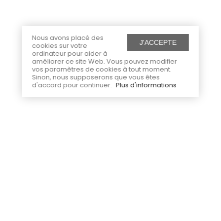
Nous avons placé des
J'ACCEPTE
cookies sur votre
ordinateur pour aider à
améliorer ce site Web. Vous pouvez modifier
vos paramètres de cookies à tout moment.
Sinon, nous supposerons que vous êtes
d'accord pour continuer.
Plus d'informations
Paiement sécurisé
Livraison offerte
Visa, Mastercard, Maestro, Sofort,
Dès 99€ d’achat en France
iDEAL
métropolitaine en points relais