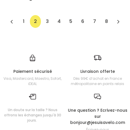
1
2
3
4
5
6
7
8
Paiement sécurisé
Livraison offerte
Visa, Mastercard, Maestro, Sofort,
Dès 99€ d’achat en France
iDEAL
métropolitaine en points relais
Un doute sur la taille ? Nous
Une question ? Ecrivez-nous
offrons les échanges jusqu'à 30
sur
jours.
bonjour@jesuisavelo.com
Écrivez-nous