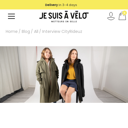
Delivery
in 3-4 days
0
Home
Blog
All
Interview CityRideuz