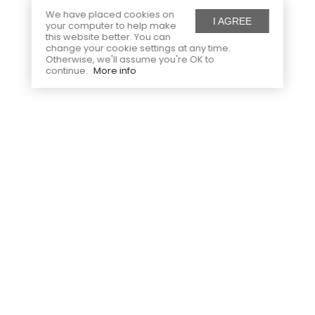
We have placed cookies on
I AGREE
your computer to help make
this website better. You can
change your cookie settings at any time.
Otherwise, we'll assume you're OK to
continue.
More info
Secure payment
Free delivery
Visa, Mastercard
From 99€ of purchase in France
Free exchanges
Contact us
In mainland France within 30
Email us at